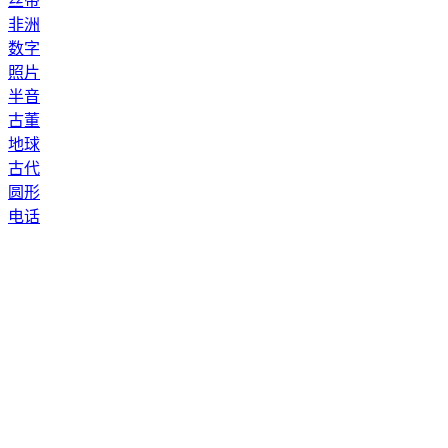
丝带
非洲
数字
照片
半音
古董
地球
古代
圆形
电话