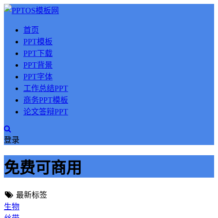
首页
PPT模板
PPT下载
PPT背景
PPT字体
工作总结PPT
商务PPT模板
论文答辩PPT
登录
免费可商用
最新标签
生物