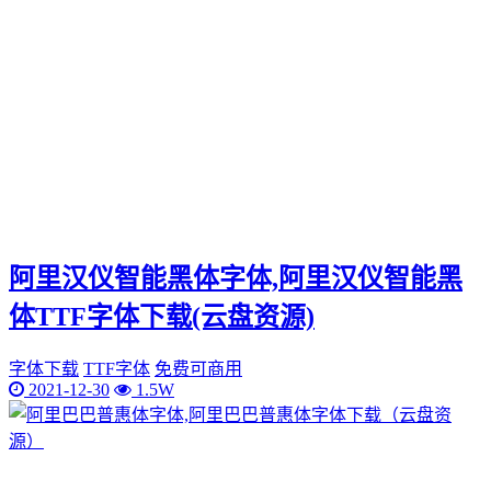
阿里汉仪智能黑体字体,阿里汉仪智能黑
体TTF字体下载(云盘资源)
字体下载
TTF字体
免费可商用
2021-12-30
1.5W