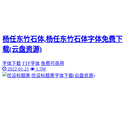
杨任东竹石体,杨任东竹石体字体免费下
载(云盘资源)
字体下载
TTF字体
免费可商用
2022-01-21
1.5W