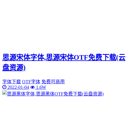
思源宋体字体,思源宋体OTF免费下载(云
盘资源)
字体下载
OTF字体
免费可商用
2022-01-04
1.6W