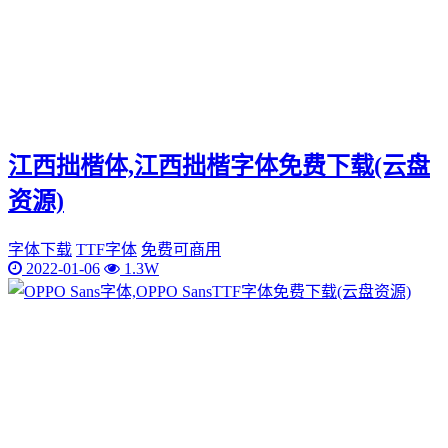
江西拙楷体,江西拙楷字体免费下载(云盘
资源)
字体下载
TTF字体
免费可商用
2022-01-06
1.3W