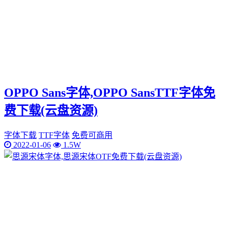
OPPO Sans字体,OPPO SansTTF字体免
费下载(云盘资源)
字体下载
TTF字体
免费可商用
2022-01-06
1.5W