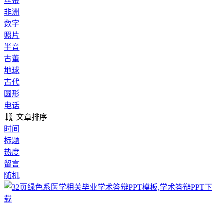
丝带
非洲
数字
照片
半音
古董
地球
古代
圆形
电话
文章排序
时间
标题
热度
留言
随机