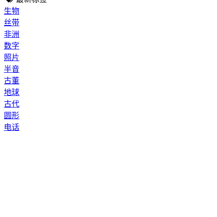
生物
丝带
非洲
数字
照片
半音
古董
地球
古代
圆形
电话