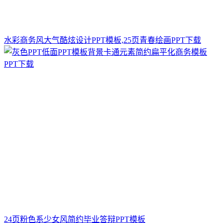
水彩商务风大气酷炫设计PPT模板,25页青春绘画PPT下载
24页粉色系少女风简约毕业答辩PPT模板