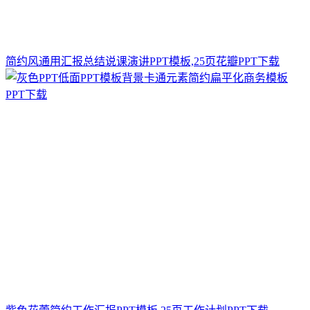
简约风通用汇报总结说课演讲PPT模板,25页花瓣PPT下载