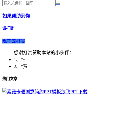
如果帮助到你
请打赏
现在去打赏
感谢打赏赞助本站的小伙伴：
1、*~
2、*贾
热门文章