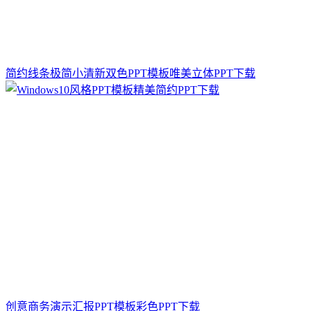
简约线条极简小清新双色PPT模板唯美立体PPT下载
创意商务演示汇报PPT模板彩色PPT下载