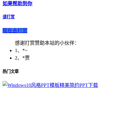
如果帮助到你
请打赏
现在去打赏
感谢打赏赞助本站的小伙伴：
1、*~
2、*贾
热门文章