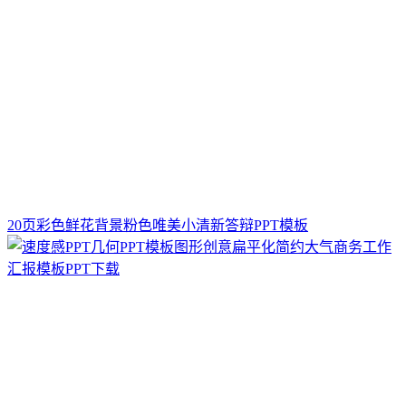
20页彩色鲜花背景粉色唯美小清新答辩PPT模板