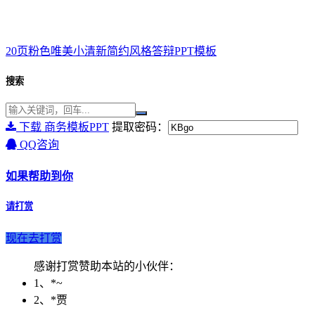
20页粉色唯美小清新简约风格答辩PPT模板
搜索
下载 商务模板PPT
提取密码：
QQ咨询
如果帮助到你
请打赏
现在去打赏
感谢打赏赞助本站的小伙伴：
1、*~
2、*贾