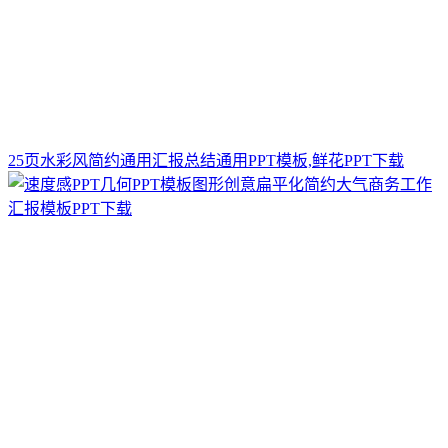
25页水彩风简约通用汇报总结通用PPT模板,鲜花PPT下载