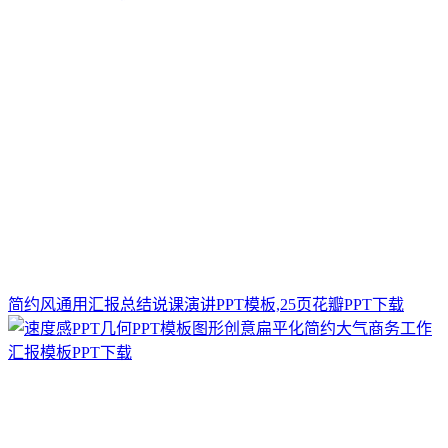
简约风通用汇报总结说课演讲PPT模板,25页花瓣PPT下载