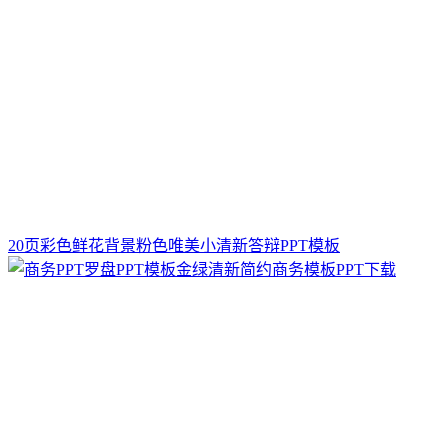
20页彩色鲜花背景粉色唯美小清新答辩PPT模板