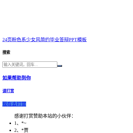
24页粉色系少女风简约毕业答辩PPT模板
搜索
如果帮助到你
请打赏
现在去打赏
感谢打赏赞助本站的小伙伴：
1、*~
2、*贾