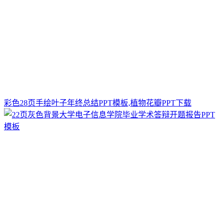
彩色28页手绘叶子年终总结PPT模板,植物花瓣PPT下载