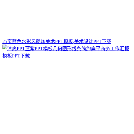
25页蓝色水彩风酷炫美术PPT模板,美术设计PPT下载