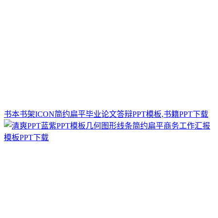
书本书架ICON简约扁平毕业论文答辩PPT模板,书籍PPT下载