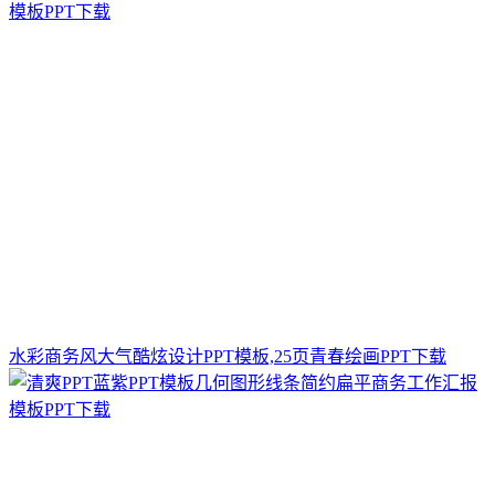
水彩商务风大气酷炫设计PPT模板,25页青春绘画PPT下载