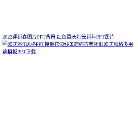
2022迎新春图片PPT背景,红色喜庆灯笼新年PPT图片