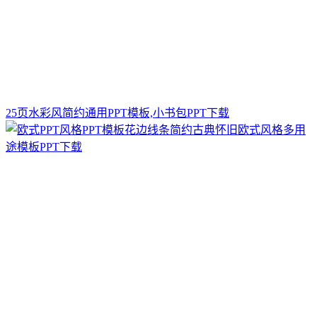
25页水彩风简约通用PPT模板,小书包PPT下载