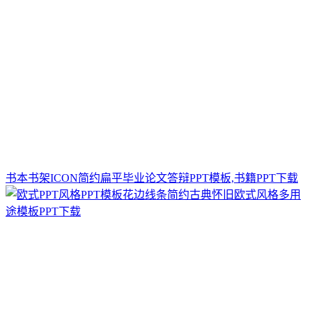
书本书架ICON简约扁平毕业论文答辩PPT模板,书籍PPT下载