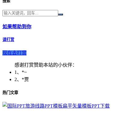
搜索
如果帮助到你
请打赏
现在去打赏
感谢打赏赞助本站的小伙伴：
1、*~
2、*贾
热门文章