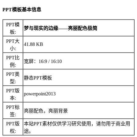
PPT模板基本信息
PPT模
梦与现实的边缘――亮丽配色极简
板:
PPT大
41.88 KB
小:
PPT比
宽屏：16:9 / 16:10
例:
PPT类
静态PPT模板
型:
PPT版
powerpoint2013
本:
PPT标
亮丽配色，亮丽背景
签:
PPT版
本站PPT素材仅供学习研究使用，请勿用于商业用
权:
途。