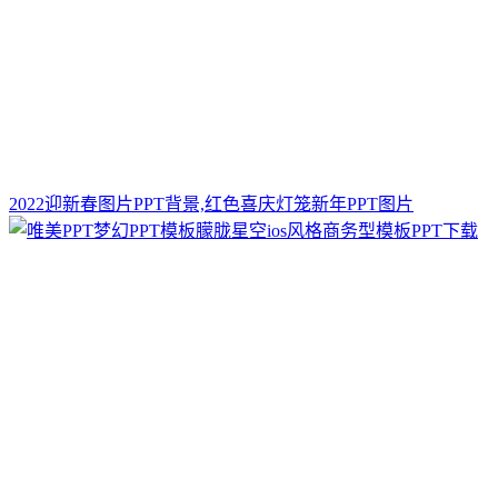
2022迎新春图片PPT背景,红色喜庆灯笼新年PPT图片