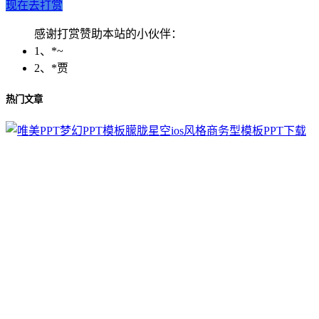
现在去打赏
感谢打赏赞助本站的小伙伴：
1、*~
2、*贾
热门文章