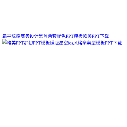
扁平炫酷商务设计黑蓝两套配色PPT模板欧美PPT下载