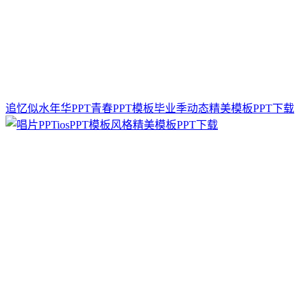
追忆似水年华PPT青春PPT模板毕业季动态精美模板PPT下载